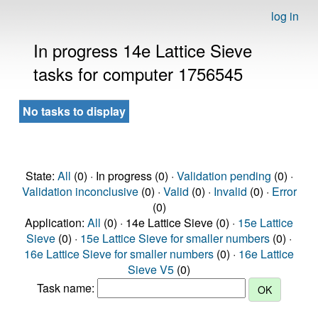
log in
In progress 14e Lattice Sieve
tasks for computer 1756545
No tasks to display
State:
All
(0) · In progress (0) ·
Validation pending
(0) ·
Validation inconclusive
(0) ·
Valid
(0) ·
Invalid
(0) ·
Error
(0)
Application:
All
(0) · 14e Lattice Sieve (0) ·
15e Lattice
Sieve
(0) ·
15e Lattice Sieve for smaller numbers
(0) ·
16e Lattice Sieve for smaller numbers
(0) ·
16e Lattice
Sieve V5
(0)
Task name: