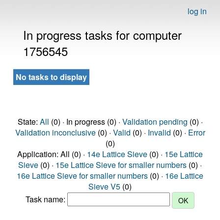
log in
In progress tasks for computer
1756545
No tasks to display
State:
All
(0) · In progress (0) ·
Validation pending
(0) ·
Validation inconclusive
(0) ·
Valid
(0) ·
Invalid
(0) ·
Error
(0)
Application: All (0) ·
14e Lattice Sieve
(0) ·
15e Lattice
Sieve
(0) ·
15e Lattice Sieve for smaller numbers
(0) ·
16e Lattice Sieve for smaller numbers
(0) ·
16e Lattice
Sieve V5
(0)
Task name: