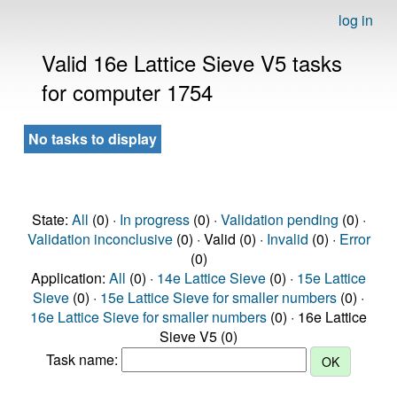
log in
Valid 16e Lattice Sieve V5 tasks
for computer 1754
No tasks to display
State:
All
(0) ·
In progress
(0) ·
Validation pending
(0) ·
Validation inconclusive
(0) · Valid (0) ·
Invalid
(0) ·
Error
(0)
Application:
All
(0) ·
14e Lattice Sieve
(0) ·
15e Lattice
Sieve
(0) ·
15e Lattice Sieve for smaller numbers
(0) ·
16e Lattice Sieve for smaller numbers
(0) · 16e Lattice
Sieve V5 (0)
Task name: