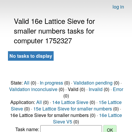
log in
Valid 16e Lattice Sieve for
smaller numbers tasks for
computer 1752327
No tasks to display
State:
All
(0) ·
In progress
(0) ·
Validation pending
(0) ·
Validation inconclusive
(0) · Valid (0) ·
Invalid
(0) ·
Error
(0)
Application:
All
(0) ·
14e Lattice Sieve
(0) ·
15e Lattice
Sieve
(0) ·
15e Lattice Sieve for smaller numbers
(0) ·
16e Lattice Sieve for smaller numbers (0) ·
16e Lattice
Sieve V5
(0)
Task name: