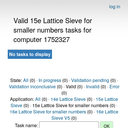
log in
Valid 15e Lattice Sieve for
smaller numbers tasks for
computer 1752327
No tasks to display
State:
All
(0) ·
In progress
(0) ·
Validation pending
(0) ·
Validation inconclusive
(0) · Valid (0) ·
Invalid
(0) ·
Error
(0)
Application:
All
(0) ·
14e Lattice Sieve
(0) ·
15e Lattice
Sieve
(0) · 15e Lattice Sieve for smaller numbers (0) ·
16e Lattice Sieve for smaller numbers
(0) ·
16e Lattice
Sieve V5
(0)
Task name: