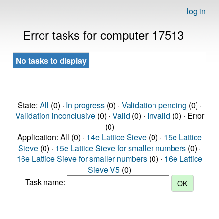
log in
Error tasks for computer 17513
No tasks to display
State:
All
(0) ·
In progress
(0) ·
Validation pending
(0) ·
Validation inconclusive
(0) ·
Valid
(0) ·
Invalid
(0) · Error
(0)
Application: All (0) ·
14e Lattice Sieve
(0) ·
15e Lattice
Sieve
(0) ·
15e Lattice Sieve for smaller numbers
(0) ·
16e Lattice Sieve for smaller numbers
(0) ·
16e Lattice
Sieve V5
(0)
Task name: