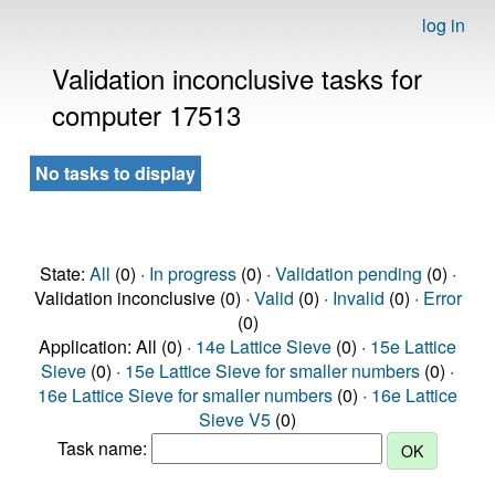
log in
Validation inconclusive tasks for
computer 17513
No tasks to display
State:
All
(0) ·
In progress
(0) ·
Validation pending
(0) ·
Validation inconclusive (0) ·
Valid
(0) ·
Invalid
(0) ·
Error
(0)
Application: All (0) ·
14e Lattice Sieve
(0) ·
15e Lattice
Sieve
(0) ·
15e Lattice Sieve for smaller numbers
(0) ·
16e Lattice Sieve for smaller numbers
(0) ·
16e Lattice
Sieve V5
(0)
Task name: