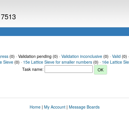
 17513
gress
(0) · Validation pending (0) ·
Validation inconclusive
(0) ·
Valid
(0) 
ce Sieve
(0) ·
15e Lattice Sieve for smaller numbers
(0) ·
16e Lattice Si
Task name:
Home
|
My Account
|
Message Boards