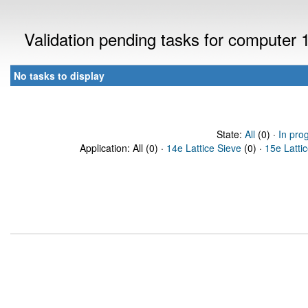
Validation pending tasks for computer
No tasks to display
State:
All
(0) ·
In pro
Application: All (0) ·
14e Lattice Sieve
(0) ·
15e Latti