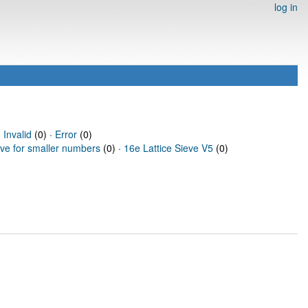
log in
·
Invalid
(0) ·
Error
(0)
eve for smaller numbers
(0) ·
16e Lattice Sieve V5
(0)