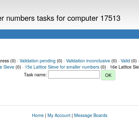
ler numbers tasks for computer 17513
gress (0) ·
Validation pending
(0) ·
Validation inconclusive
(0) ·
Valid
(0) 
ce Sieve
(0) ·
15e Lattice Sieve for smaller numbers
(0) · 16e Lattice Si
Task name:
Home
|
My Account
|
Message Boards