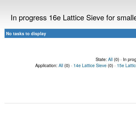
In progress 16e Lattice Sieve for smal
No tasks to display
State:
All
(0) · In pro
Application:
All
(0) ·
14e Lattice Sieve
(0) ·
15e Latti