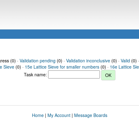
gress (0) ·
Validation pending
(0) ·
Validation inconclusive
(0) ·
Valid
(0) 
ce Sieve
(0) ·
15e Lattice Sieve for smaller numbers
(0) ·
16e Lattice Si
Task name:
Home
|
My Account
|
Message Boards