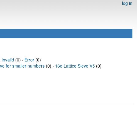
log in
·
Invalid
(0) ·
Error
(0)
eve for smaller numbers
(0) ·
16e Lattice Sieve V5
(0)