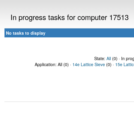
In progress tasks for computer 17513
No tasks to display
State:
All
(0) · In pro
Application: All (0) ·
14e Lattice Sieve
(0) ·
15e Latti