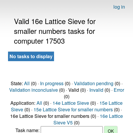
log in
Valid 16e Lattice Sieve for
smaller numbers tasks for
computer 17503
No tasks to display
State:
All
(0) ·
In progress
(0) ·
Validation pending
(0) ·
Validation inconclusive
(0) · Valid (0) ·
Invalid
(0) ·
Error
(0)
Application:
All
(0) ·
14e Lattice Sieve
(0) ·
15e Lattice
Sieve
(0) ·
15e Lattice Sieve for smaller numbers
(0) ·
16e Lattice Sieve for smaller numbers (0) ·
16e Lattice
Sieve V5
(0)
Task name: