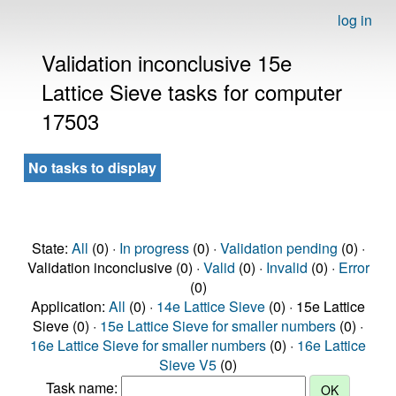
log in
Validation inconclusive 15e
Lattice Sieve tasks for computer
17503
No tasks to display
State:
All
(0) ·
In progress
(0) ·
Validation pending
(0) ·
Validation inconclusive (0) ·
Valid
(0) ·
Invalid
(0) ·
Error
(0)
Application:
All
(0) ·
14e Lattice Sieve
(0) · 15e Lattice
Sieve (0) ·
15e Lattice Sieve for smaller numbers
(0) ·
16e Lattice Sieve for smaller numbers
(0) ·
16e Lattice
Sieve V5
(0)
Task name: