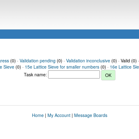
gress
(0) ·
Validation pending
(0) ·
Validation inconclusive
(0) · Valid (0) 
ce Sieve
(0) ·
15e Lattice Sieve for smaller numbers
(0) ·
16e Lattice Si
Task name:
Home
|
My Account
|
Message Boards