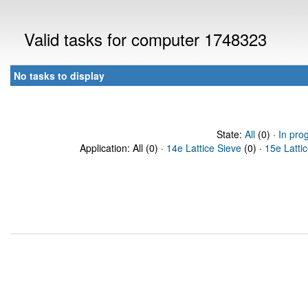
Valid tasks for computer 1748323
No tasks to display
State:
All
(0) ·
In pro
Application: All (0) ·
14e Lattice Sieve
(0) ·
15e Latti