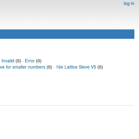
log in
·
Invalid
(0) ·
Error
(0)
eve for smaller numbers
(0) ·
16e Lattice Sieve V5
(0)