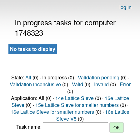
log in
In progress tasks for computer
1748323
No tasks to display
State:
All
(0) · In progress (0) ·
Validation pending
(0) ·
Validation inconclusive
(0) ·
Valid
(0) ·
Invalid
(0) ·
Error
(0)
Application: All (0) ·
14e Lattice Sieve
(0) ·
15e Lattice
Sieve
(0) ·
15e Lattice Sieve for smaller numbers
(0) ·
16e Lattice Sieve for smaller numbers
(0) ·
16e Lattice
Sieve V5
(0)
Task name: