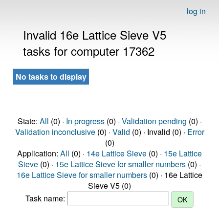
log in
Invalid 16e Lattice Sieve V5
tasks for computer 17362
No tasks to display
State:
All
(0) ·
In progress
(0) ·
Validation pending
(0) ·
Validation inconclusive
(0) ·
Valid
(0) · Invalid (0) ·
Error
(0)
Application:
All
(0) ·
14e Lattice Sieve
(0) ·
15e Lattice
Sieve
(0) ·
15e Lattice Sieve for smaller numbers
(0) ·
16e Lattice Sieve for smaller numbers
(0) · 16e Lattice
Sieve V5 (0)
Task name: