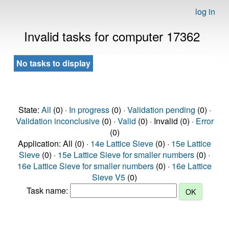
log in
Invalid tasks for computer 17362
No tasks to display
State:
All
(0) ·
In progress
(0) ·
Validation pending
(0) ·
Validation inconclusive
(0) ·
Valid
(0) · Invalid (0) ·
Error
(0)
Application: All (0) ·
14e Lattice Sieve
(0) ·
15e Lattice
Sieve
(0) ·
15e Lattice Sieve for smaller numbers
(0) ·
16e Lattice Sieve for smaller numbers
(0) ·
16e Lattice
Sieve V5
(0)
Task name: