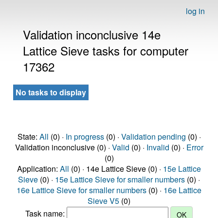
log in
Validation inconclusive 14e
Lattice Sieve tasks for computer
17362
No tasks to display
State:
All
(0) ·
In progress
(0) ·
Validation pending
(0) ·
Validation inconclusive (0) ·
Valid
(0) ·
Invalid
(0) ·
Error
(0)
Application:
All
(0) · 14e Lattice Sieve (0) ·
15e Lattice
Sieve
(0) ·
15e Lattice Sieve for smaller numbers
(0) ·
16e Lattice Sieve for smaller numbers
(0) ·
16e Lattice
Sieve V5
(0)
Task name: