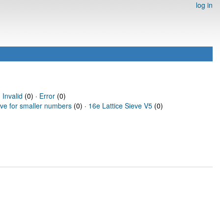
log in
·
Invalid
(0) ·
Error
(0)
eve for smaller numbers
(0) ·
16e Lattice Sieve V5
(0)