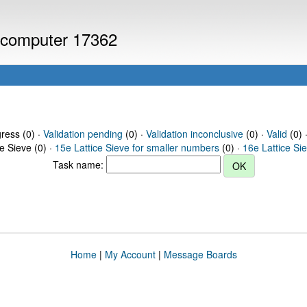
r computer 17362
gress (0) ·
Validation pending
(0) ·
Validation inconclusive
(0) ·
Valid
(0) 
ce Sieve (0) ·
15e Lattice Sieve for smaller numbers
(0) ·
16e Lattice Si
Task name:
Home
|
My Account
|
Message Boards