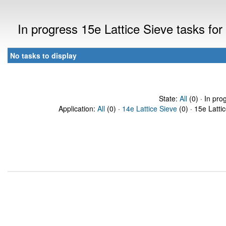
In progress 15e Lattice Sieve tasks fo
No tasks to display
State:
All
(0) · In pro
Application:
All
(0) ·
14e Lattice Sieve
(0) · 15e Latti