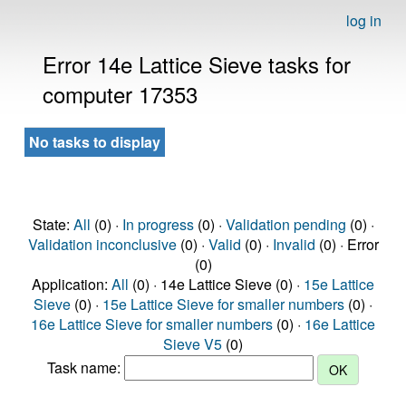
log in
Error 14e Lattice Sieve tasks for
computer 17353
No tasks to display
State:
All
(0) ·
In progress
(0) ·
Validation pending
(0) ·
Validation inconclusive
(0) ·
Valid
(0) ·
Invalid
(0) · Error
(0)
Application:
All
(0) · 14e Lattice Sieve (0) ·
15e Lattice
Sieve
(0) ·
15e Lattice Sieve for smaller numbers
(0) ·
16e Lattice Sieve for smaller numbers
(0) ·
16e Lattice
Sieve V5
(0)
Task name: