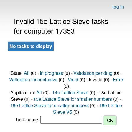
log in
Invalid 15e Lattice Sieve tasks
for computer 17353
No tasks to display
State:
All
(0) ·
In progress
(0) ·
Validation pending
(0) ·
Validation inconclusive
(0) ·
Valid
(0) · Invalid (0) ·
Error
(0)
Application:
All
(0) ·
14e Lattice Sieve
(0) · 15e Lattice
Sieve (0) ·
15e Lattice Sieve for smaller numbers
(0) ·
16e Lattice Sieve for smaller numbers
(0) ·
16e Lattice
Sieve V5
(0)
Task name: