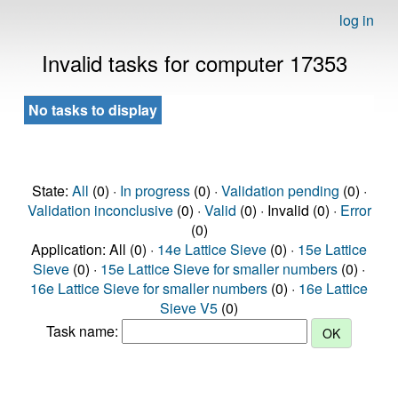
log in
Invalid tasks for computer 17353
No tasks to display
State:
All
(0) ·
In progress
(0) ·
Validation pending
(0) ·
Validation inconclusive
(0) ·
Valid
(0) · Invalid (0) ·
Error
(0)
Application: All (0) ·
14e Lattice Sieve
(0) ·
15e Lattice
Sieve
(0) ·
15e Lattice Sieve for smaller numbers
(0) ·
16e Lattice Sieve for smaller numbers
(0) ·
16e Lattice
Sieve V5
(0)
Task name: