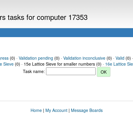
ers tasks for computer 17353
gress
(0) ·
Validation pending
(0) ·
Validation inconclusive
(0) ·
Valid
(0) 
ce Sieve
(0) · 15e Lattice Sieve for smaller numbers (0) ·
16e Lattice Si
Task name:
Home
|
My Account
|
Message Boards