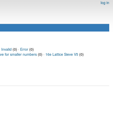
log in
·
Invalid
(0) ·
Error
(0)
eve for smaller numbers
(0) ·
16e Lattice Sieve V5
(0)