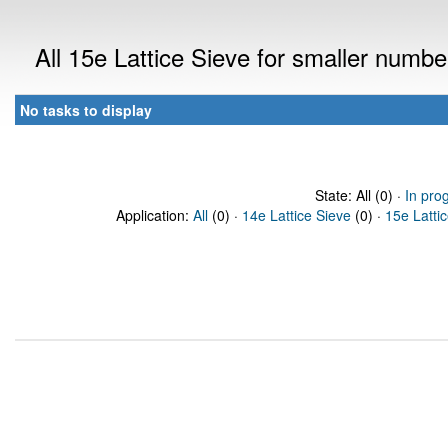
All 15e Lattice Sieve for smaller numb
No tasks to display
State: All (0) ·
In pro
Application:
All
(0) ·
14e Lattice Sieve
(0) ·
15e Latti