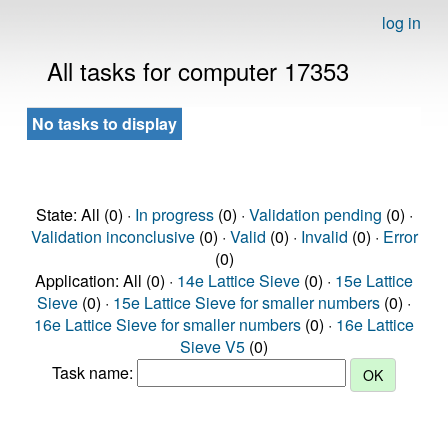
log in
All tasks for computer 17353
No tasks to display
State: All (0) ·
In progress
(0) ·
Validation pending
(0) ·
Validation inconclusive
(0) ·
Valid
(0) ·
Invalid
(0) ·
Error
(0)
Application: All (0) ·
14e Lattice Sieve
(0) ·
15e Lattice
Sieve
(0) ·
15e Lattice Sieve for smaller numbers
(0) ·
16e Lattice Sieve for smaller numbers
(0) ·
16e Lattice
Sieve V5
(0)
Task name: