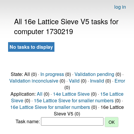
log in
All 16e Lattice Sieve V5 tasks for
computer 1730219
No tasks to display
State: All (0) ·
In progress
(0) ·
Validation pending
(0) ·
Validation inconclusive
(0) ·
Valid
(0) ·
Invalid
(0) ·
Error
(0)
Application:
All
(0) ·
14e Lattice Sieve
(0) ·
15e Lattice
Sieve
(0) ·
15e Lattice Sieve for smaller numbers
(0) ·
16e Lattice Sieve for smaller numbers
(0) · 16e Lattice
Sieve V5 (0)
Task name: