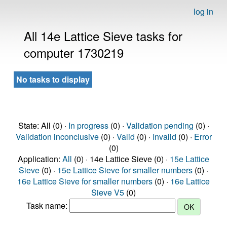
log in
All 14e Lattice Sieve tasks for
computer 1730219
No tasks to display
State: All (0) ·
In progress
(0) ·
Validation pending
(0) ·
Validation inconclusive
(0) ·
Valid
(0) ·
Invalid
(0) ·
Error
(0)
Application:
All
(0) · 14e Lattice Sieve (0) ·
15e Lattice
Sieve
(0) ·
15e Lattice Sieve for smaller numbers
(0) ·
16e Lattice Sieve for smaller numbers
(0) ·
16e Lattice
Sieve V5
(0)
Task name: