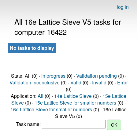
log in
All 16e Lattice Sieve V5 tasks for
computer 16422
No tasks to display
State: All (0) ·
In progress
(0) ·
Validation pending
(0) ·
Validation inconclusive
(0) ·
Valid
(0) ·
Invalid
(0) ·
Error
(0)
Application:
All
(0) ·
14e Lattice Sieve
(0) ·
15e Lattice
Sieve
(0) ·
15e Lattice Sieve for smaller numbers
(0) ·
16e Lattice Sieve for smaller numbers
(0) · 16e Lattice
Sieve V5 (0)
Task name: