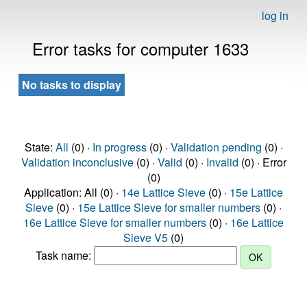
log in
Error tasks for computer 1633
No tasks to display
State:
All
(0) ·
In progress
(0) ·
Validation pending
(0) ·
Validation inconclusive
(0) ·
Valid
(0) ·
Invalid
(0) · Error
(0)
Application: All (0) ·
14e Lattice Sieve
(0) ·
15e Lattice
Sieve
(0) ·
15e Lattice Sieve for smaller numbers
(0) ·
16e Lattice Sieve for smaller numbers
(0) ·
16e Lattice
Sieve V5
(0)
Task name: