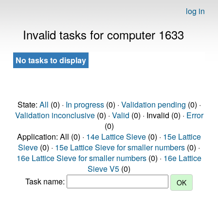
log in
Invalid tasks for computer 1633
No tasks to display
State:
All
(0) ·
In progress
(0) ·
Validation pending
(0) ·
Validation inconclusive
(0) ·
Valid
(0) · Invalid (0) ·
Error
(0)
Application: All (0) ·
14e Lattice Sieve
(0) ·
15e Lattice
Sieve
(0) ·
15e Lattice Sieve for smaller numbers
(0) ·
16e Lattice Sieve for smaller numbers
(0) ·
16e Lattice
Sieve V5
(0)
Task name: