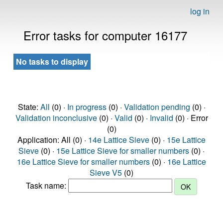
log in
Error tasks for computer 16177
No tasks to display
State:
All
(0) ·
In progress
(0) ·
Validation pending
(0) ·
Validation inconclusive
(0) ·
Valid
(0) ·
Invalid
(0) · Error
(0)
Application: All (0) ·
14e Lattice Sieve
(0) ·
15e Lattice
Sieve
(0) ·
15e Lattice Sieve for smaller numbers
(0) ·
16e Lattice Sieve for smaller numbers
(0) ·
16e Lattice
Sieve V5
(0)
Task name: