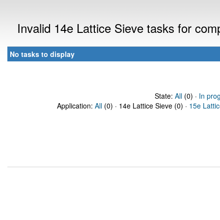
Invalid 14e Lattice Sieve tasks for co
No tasks to display
State:
All
(0) ·
In pro
Application:
All
(0) · 14e Lattice Sieve (0) ·
15e Latti