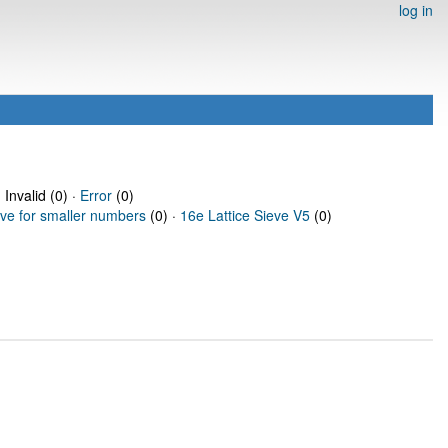
log in
 Invalid (0) ·
Error
(0)
eve for smaller numbers
(0) ·
16e Lattice Sieve V5
(0)