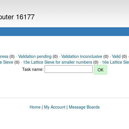
mputer 16177
gress
(0) ·
Validation pending
(0) ·
Validation inconclusive
(0) ·
Valid
(0) ·
ce Sieve
(0) ·
15e Lattice Sieve for smaller numbers
(0) ·
16e Lattice Si
Task name:
Home
|
My Account
|
Message Boards