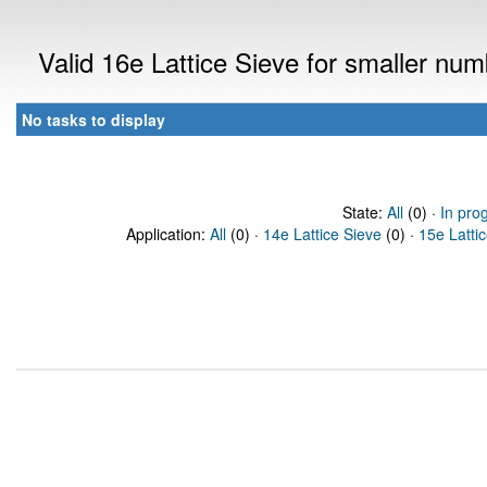
Valid 16e Lattice Sieve for smaller nu
No tasks to display
State:
All
(0) ·
In pro
Application:
All
(0) ·
14e Lattice Sieve
(0) ·
15e Latti