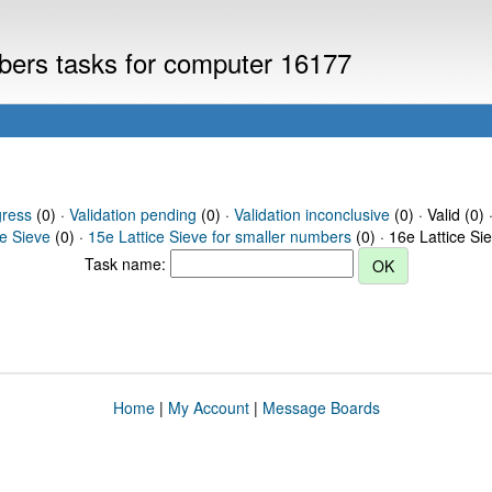
mbers tasks for computer 16177
gress
(0) ·
Validation pending
(0) ·
Validation inconclusive
(0) · Valid (0) 
ce Sieve
(0) ·
15e Lattice Sieve for smaller numbers
(0) · 16e Lattice Si
Task name:
Home
|
My Account
|
Message Boards