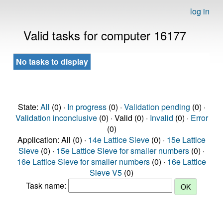
log in
Valid tasks for computer 16177
No tasks to display
State:
All
(0) ·
In progress
(0) ·
Validation pending
(0) ·
Validation inconclusive
(0) · Valid (0) ·
Invalid
(0) ·
Error
(0)
Application: All (0) ·
14e Lattice Sieve
(0) ·
15e Lattice
Sieve
(0) ·
15e Lattice Sieve for smaller numbers
(0) ·
16e Lattice Sieve for smaller numbers
(0) ·
16e Lattice
Sieve V5
(0)
Task name: