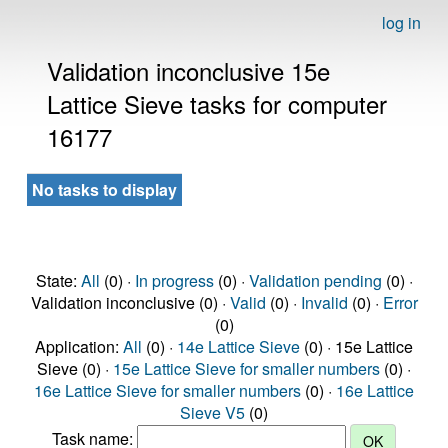
log in
Validation inconclusive 15e
Lattice Sieve tasks for computer
16177
No tasks to display
State:
All
(0) ·
In progress
(0) ·
Validation pending
(0) ·
Validation inconclusive (0) ·
Valid
(0) ·
Invalid
(0) ·
Error
(0)
Application:
All
(0) ·
14e Lattice Sieve
(0) · 15e Lattice
Sieve (0) ·
15e Lattice Sieve for smaller numbers
(0) ·
16e Lattice Sieve for smaller numbers
(0) ·
16e Lattice
Sieve V5
(0)
Task name: