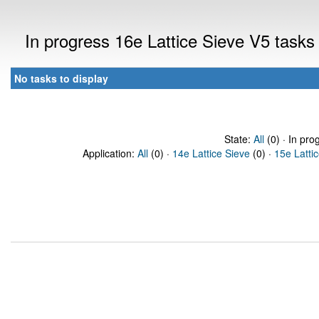
In progress 16e Lattice Sieve V5 task
No tasks to display
State:
All
(0) · In pro
Application:
All
(0) ·
14e Lattice Sieve
(0) ·
15e Latti