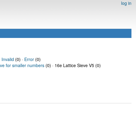
log in
·
Invalid
(0) ·
Error
(0)
eve for smaller numbers
(0) · 16e Lattice Sieve V5 (0)