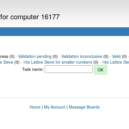
s for computer 16177
gress (0) ·
Validation pending
(0) ·
Validation inconclusive
(0) ·
Valid
(0) 
ce Sieve
(0) ·
15e Lattice Sieve for smaller numbers
(0) ·
16e Lattice Si
Task name:
Home
|
My Account
|
Message Boards