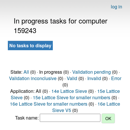
log in
In progress tasks for computer
159243
No tasks to display
State:
All
(0) · In progress (0) ·
Validation pending
(0) ·
Validation inconclusive
(0) ·
Valid
(0) ·
Invalid
(0) ·
Error
(0)
Application: All (0) ·
14e Lattice Sieve
(0) ·
15e Lattice
Sieve
(0) ·
15e Lattice Sieve for smaller numbers
(0) ·
16e Lattice Sieve for smaller numbers
(0) ·
16e Lattice
Sieve V5
(0)
Task name: