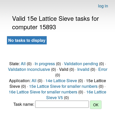
log in
Valid 15e Lattice Sieve tasks for
computer 15893
No tasks to display
State:
All
(0) ·
In progress
(0) ·
Validation pending
(0) ·
Validation inconclusive
(0) · Valid (0) ·
Invalid
(0) ·
Error
(0)
Application:
All
(0) ·
14e Lattice Sieve
(0) · 15e Lattice
Sieve (0) ·
15e Lattice Sieve for smaller numbers
(0) ·
16e Lattice Sieve for smaller numbers
(0) ·
16e Lattice
Sieve V5
(0)
Task name: