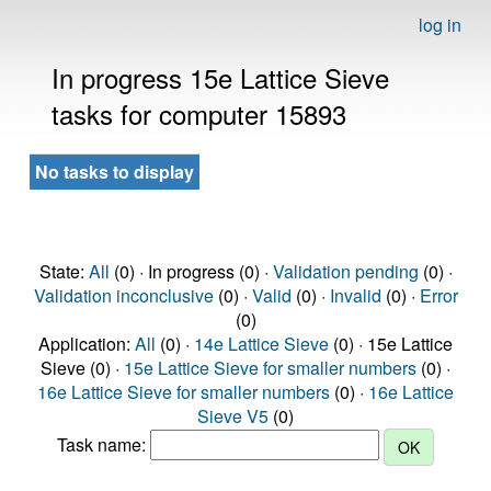
log in
In progress 15e Lattice Sieve
tasks for computer 15893
No tasks to display
State:
All
(0) · In progress (0) ·
Validation pending
(0) ·
Validation inconclusive
(0) ·
Valid
(0) ·
Invalid
(0) ·
Error
(0)
Application:
All
(0) ·
14e Lattice Sieve
(0) · 15e Lattice
Sieve (0) ·
15e Lattice Sieve for smaller numbers
(0) ·
16e Lattice Sieve for smaller numbers
(0) ·
16e Lattice
Sieve V5
(0)
Task name: