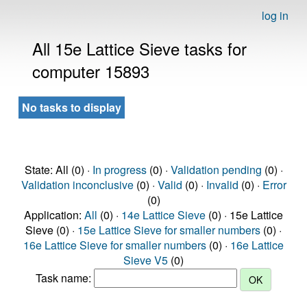
log in
All 15e Lattice Sieve tasks for
computer 15893
No tasks to display
State: All (0) ·
In progress
(0) ·
Validation pending
(0) ·
Validation inconclusive
(0) ·
Valid
(0) ·
Invalid
(0) ·
Error
(0)
Application:
All
(0) ·
14e Lattice Sieve
(0) · 15e Lattice
Sieve (0) ·
15e Lattice Sieve for smaller numbers
(0) ·
16e Lattice Sieve for smaller numbers
(0) ·
16e Lattice
Sieve V5
(0)
Task name: