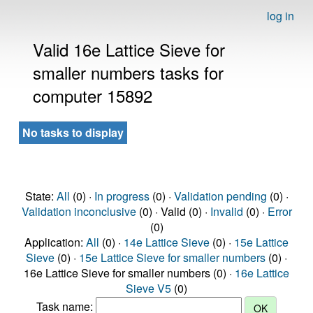
log in
Valid 16e Lattice Sieve for
smaller numbers tasks for
computer 15892
No tasks to display
State:
All
(0) ·
In progress
(0) ·
Validation pending
(0) ·
Validation inconclusive
(0) · Valid (0) ·
Invalid
(0) ·
Error
(0)
Application:
All
(0) ·
14e Lattice Sieve
(0) ·
15e Lattice
Sieve
(0) ·
15e Lattice Sieve for smaller numbers
(0) ·
16e Lattice Sieve for smaller numbers (0) ·
16e Lattice
Sieve V5
(0)
Task name: