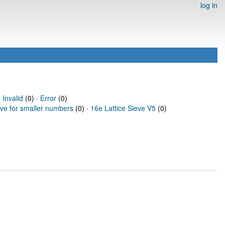
log in
·
Invalid
(0) ·
Error
(0)
eve for smaller numbers
(0) ·
16e Lattice Sieve V5
(0)