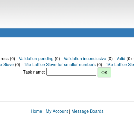
gress (0) ·
Validation pending
(0) ·
Validation inconclusive
(0) ·
Valid
(0) 
ce Sieve
(0) ·
15e Lattice Sieve for smaller numbers
(0) ·
16e Lattice Si
Task name:
Home
|
My Account
|
Message Boards