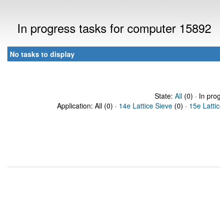
In progress tasks for computer 15892
No tasks to display
State:
All
(0) · In pro
Application: All (0) ·
14e Lattice Sieve
(0) ·
15e Latti