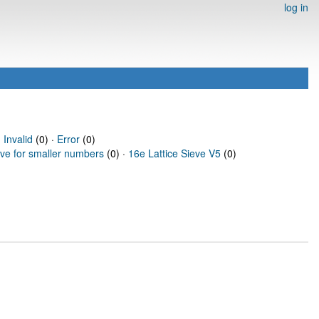
log in
·
Invalid
(0) ·
Error
(0)
eve for smaller numbers
(0) ·
16e Lattice Sieve V5
(0)