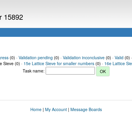
er 15892
gress
(0) ·
Validation pending
(0) ·
Validation inconclusive
(0) ·
Valid
(0) 
ce Sieve (0) ·
15e Lattice Sieve for smaller numbers
(0) ·
16e Lattice Si
Task name:
Home
|
My Account
|
Message Boards