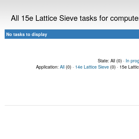
All 15e Lattice Sieve tasks for comput
No tasks to display
State: All (0) ·
In pro
Application:
All
(0) ·
14e Lattice Sieve
(0) · 15e Latti