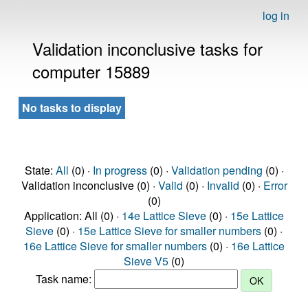
log in
Validation inconclusive tasks for
computer 15889
No tasks to display
State:
All
(0) ·
In progress
(0) ·
Validation pending
(0) ·
Validation inconclusive (0) ·
Valid
(0) ·
Invalid
(0) ·
Error
(0)
Application: All (0) ·
14e Lattice Sieve
(0) ·
15e Lattice
Sieve
(0) ·
15e Lattice Sieve for smaller numbers
(0) ·
16e Lattice Sieve for smaller numbers
(0) ·
16e Lattice
Sieve V5
(0)
Task name: