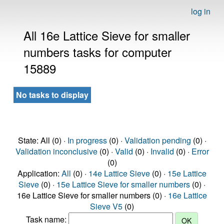
log in
All 16e Lattice Sieve for smaller
numbers tasks for computer
15889
No tasks to display
State: All (0) ·
In progress
(0) ·
Validation pending
(0) ·
Validation inconclusive
(0) ·
Valid
(0) ·
Invalid
(0) ·
Error
(0)
Application:
All
(0) ·
14e Lattice Sieve
(0) ·
15e Lattice
Sieve
(0) ·
15e Lattice Sieve for smaller numbers
(0) ·
16e Lattice Sieve for smaller numbers (0) ·
16e Lattice
Sieve V5
(0)
Task name: