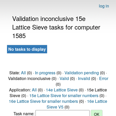
log in
Validation inconclusive 15e
Lattice Sieve tasks for computer
1585
No tasks to display
State:
All
(0) ·
In progress
(0) ·
Validation pending
(0) ·
Validation inconclusive (0) ·
Valid
(0) ·
Invalid
(0) ·
Error
(0)
Application:
All
(0) ·
14e Lattice Sieve
(0) · 15e Lattice
Sieve (0) ·
15e Lattice Sieve for smaller numbers
(0) ·
16e Lattice Sieve for smaller numbers
(0) ·
16e Lattice
Sieve V5
(0)
Task name: