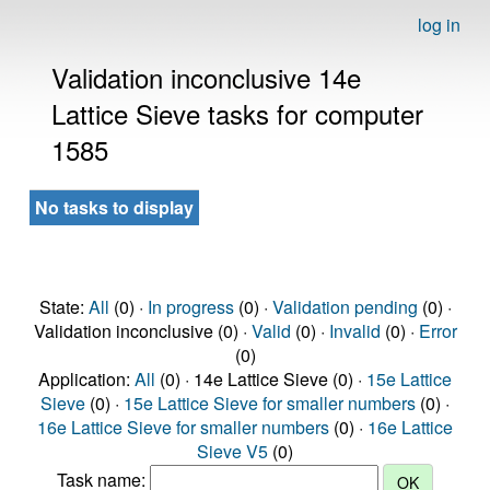
log in
Validation inconclusive 14e
Lattice Sieve tasks for computer
1585
No tasks to display
State:
All
(0) ·
In progress
(0) ·
Validation pending
(0) ·
Validation inconclusive (0) ·
Valid
(0) ·
Invalid
(0) ·
Error
(0)
Application:
All
(0) · 14e Lattice Sieve (0) ·
15e Lattice
Sieve
(0) ·
15e Lattice Sieve for smaller numbers
(0) ·
16e Lattice Sieve for smaller numbers
(0) ·
16e Lattice
Sieve V5
(0)
Task name: