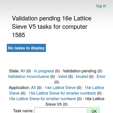
log in
Validation pending 16e Lattice
Sieve V5 tasks for computer
1585
No tasks to display
State:
All
(0) ·
In progress
(0) · Validation pending (0) ·
Validation inconclusive
(0) ·
Valid
(0) ·
Invalid
(0) ·
Error
(0)
Application:
All
(0) ·
14e Lattice Sieve
(0) ·
15e Lattice
Sieve
(0) ·
15e Lattice Sieve for smaller numbers
(0) ·
16e Lattice Sieve for smaller numbers
(0) · 16e Lattice
Sieve V5 (0)
Task name: