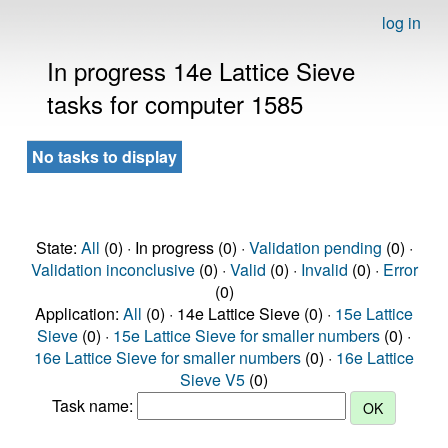
log in
In progress 14e Lattice Sieve
tasks for computer 1585
No tasks to display
State:
All
(0) · In progress (0) ·
Validation pending
(0) ·
Validation inconclusive
(0) ·
Valid
(0) ·
Invalid
(0) ·
Error
(0)
Application:
All
(0) · 14e Lattice Sieve (0) ·
15e Lattice
Sieve
(0) ·
15e Lattice Sieve for smaller numbers
(0) ·
16e Lattice Sieve for smaller numbers
(0) ·
16e Lattice
Sieve V5
(0)
Task name: