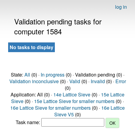
log in
Validation pending tasks for
computer 1584
No tasks to display
State:
All
(0) ·
In progress
(0) · Validation pending (0) ·
Validation inconclusive
(0) ·
Valid
(0) ·
Invalid
(0) ·
Error
(0)
Application: All (0) ·
14e Lattice Sieve
(0) ·
15e Lattice
Sieve
(0) ·
15e Lattice Sieve for smaller numbers
(0) ·
16e Lattice Sieve for smaller numbers
(0) ·
16e Lattice
Sieve V5
(0)
Task name: