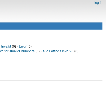
log in
·
Invalid
(0) ·
Error
(0)
eve for smaller numbers
(0) ·
16e Lattice Sieve V5
(0)