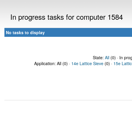
In progress tasks for computer 1584
No tasks to display
State:
All
(0) · In pro
Application: All (0) ·
14e Lattice Sieve
(0) ·
15e Latti