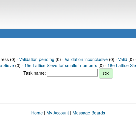
gress (0) ·
Validation pending
(0) ·
Validation inconclusive
(0) ·
Valid
(0) 
ce Sieve
(0) ·
15e Lattice Sieve for smaller numbers
(0) ·
16e Lattice Si
Task name:
Home
|
My Account
|
Message Boards