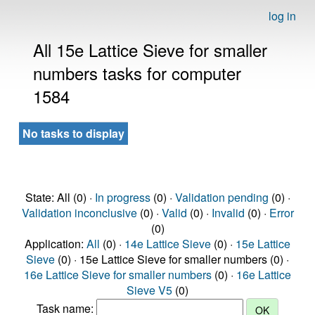
log in
All 15e Lattice Sieve for smaller
numbers tasks for computer
1584
No tasks to display
State: All (0) ·
In progress
(0) ·
Validation pending
(0) ·
Validation inconclusive
(0) ·
Valid
(0) ·
Invalid
(0) ·
Error
(0)
Application:
All
(0) ·
14e Lattice Sieve
(0) ·
15e Lattice
Sieve
(0) · 15e Lattice Sieve for smaller numbers (0) ·
16e Lattice Sieve for smaller numbers
(0) ·
16e Lattice
Sieve V5
(0)
Task name: